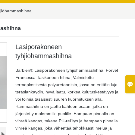
hjiöhammashihna
mashihna
Lasiporakoneen
tyhjiöhammashihna
Barbieri® Lasiporakoneen tyhjiöhammashihna: Forvet
Francesca -lasikoneen hihna, Valmistettu

termoplastisesta polyuretaanista, jossa on erittäin luja
teräslankaydin, hyvä laatu, korkea kulutuskestävyys ja
voi toimia tasaisesti suuren kuormituksen alla.
Hammashihna on jaettu kahteen osaan, jotka on
järjestetty molemmille puolille. Hampaan pinnalla on
vihreä kangas, takana PU-rei'itys ja hampaan pinnalla
vihreä kangas, joka vähentää tehokkaasti melua ja