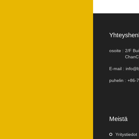
Yhteyshenk
osoite :
2/F Bu
ChanCh
E-mail :
info@b
puhelin :
+86-
Meistä
Yritystiedot