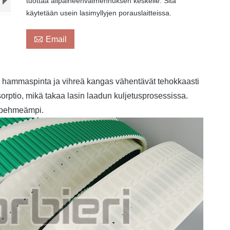
tuottaa alipaineenvaimennuksen keskelle. Sitä
käytetään usein lasimyllyjen porauslaitteissa.

Email
 hammaspinta ja vihreä kangas vähentävät tehokkaasti
sorptio, mikä takaa lasin laadun kuljetusprosessissa.
n pehmeämpi.