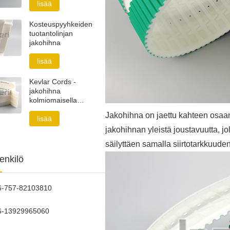
lisää
Kosteuspyyhkeiden
tuotantolinjan
jakohihna
lisää
Kevlar Cords -
jakohihna
kolmiomaisella
profiililla
Jakohihna on jaettu kahteen osaan 
lisää
jakohihnan yleistä joustavuutta, j
säilyttäen samalla siirtotarkkuuden
enkilö
6-757-82103810
6-13929965060