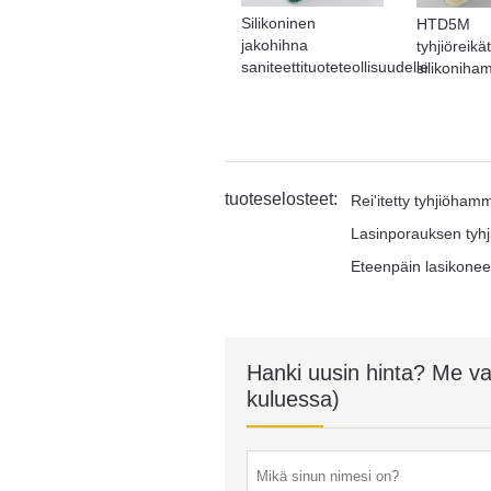
Silikoninen
HTD5M
jakohihna
tyhjiöreikät
saniteettituoteteollisuudelle
silikonih
tuoteselosteet:
Rei'itetty tyhjiöha
Lasinporauksen ty
Eteenpäin lasikonee
Hanki uusin hinta? Me v
kuluessa)