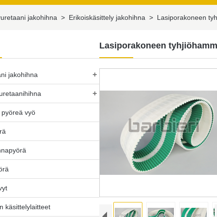
yuretaani jakohihna
>
Erikoiskäsittely jakohihna
>
Lasiporakoneen ty
Lasiporakoneen tyhjiöham
+
ni jakohihna
+
 uretaanihihna
 pyöreä vyö
rä
hnapyörä
örä
vyt
 käsittelylaitteet