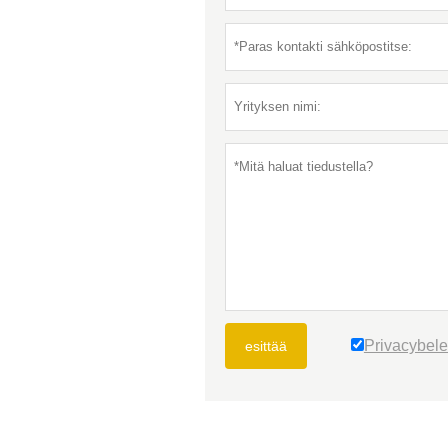
Privacybele
esittää