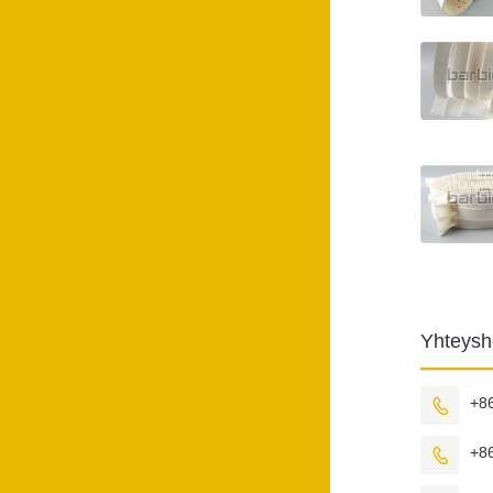
Yhteysh
+8

+8
