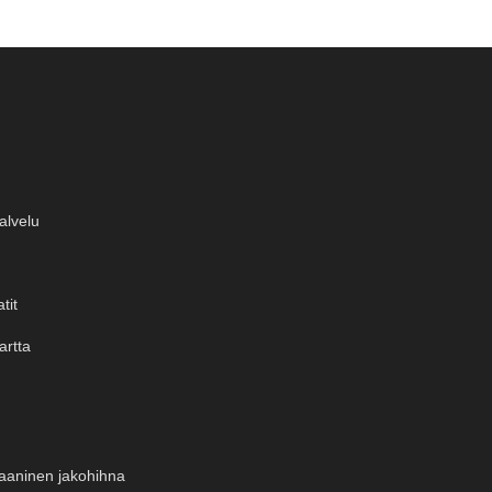
lvelu
tit
artta
aaninen jakohihna