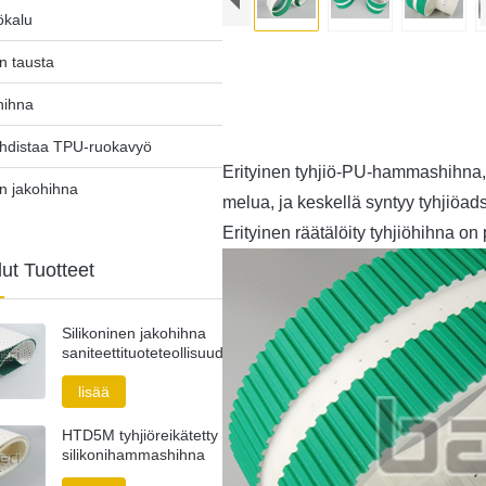
yökalu
n tausta
hihna
hdistaa TPU-ruokavyö
Erityinen tyhjiö-PU-hammashihna,
n jakohihna
melua, ja keskellä syntyy tyhjiöad
Erityinen räätälöity tyhjiöhihna o
lut Tuotteet
Silikoninen jakohihna
saniteettituoteteollisuudelle
lisää
HTD5M tyhjiöreikätetty
silikonihammashihna