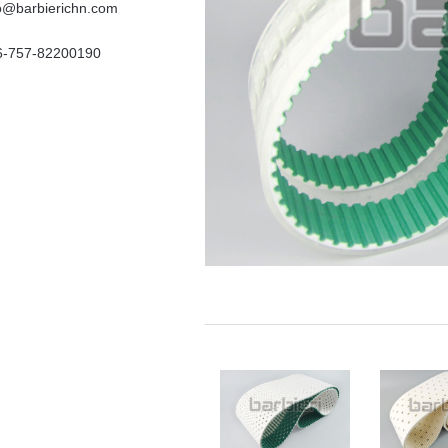
fo@barbierichn.com
6-757-82200190