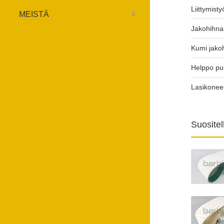
Liittymist
MEISTÄ
Jakohihna
Kumi jako
Helppo pu
Lasikonee
Suositel