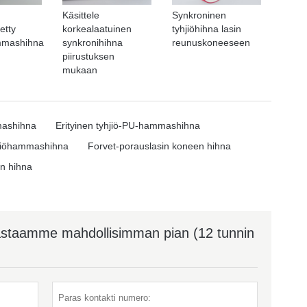
Käsittele
Synkroninen
etty
korkealaatuinen
tyhjiöhihna lasin
ammashihna
synkronihihna
reunuskoneeseen
piirustuksen
mukaan
mmashihna
Erityinen tyhjiö-PU-hammashihna
hjiöhammashihna
Forvet-porauslasin koneen hihna
n hihna
astaamme mahdollisimman pian (12 tunnin