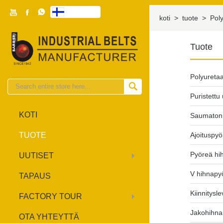



suomen

koti
>
tuote
>
Pol
Tuote
Polyuretaa

Puristettu
KOTI
Saumaton
TUOTE
Ajoituspyö
Pyöreä hi
UUTISET
V hihnapy
TAPAUS
Kiinnitysle
FACTORY TOUR
Jakohihnan
OTA YHTEYTTÄ