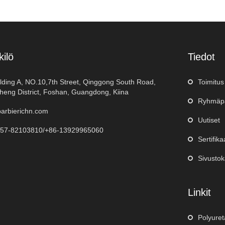
ilö
Tiedot
ilding A, NO.10,7th Street, Qinggong South Road,
Toimitus
eng District, Foshan, Guangdong, Kiina
Ryhmäpa
arbierichn.com
Uutiset
757-82103810/+86-13929965060
Sertifikaa
Sivustok
Linkit
Polyuret