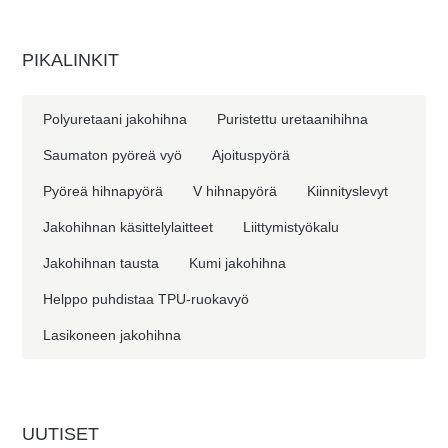
PIKALINKIT
Polyuretaani jakohihna
Puristettu uretaanihihna
Saumaton pyöreä vyö
Ajoituspyörä
Pyöreä hihnapyörä
V hihnapyörä
Kiinnityslevyt
Jakohihnan käsittelylaitteet
Liittymistyökalu
Jakohihnan tausta
Kumi jakohihna
Helppo puhdistaa TPU-ruokavyö
Lasikoneen jakohihna
UUTISET