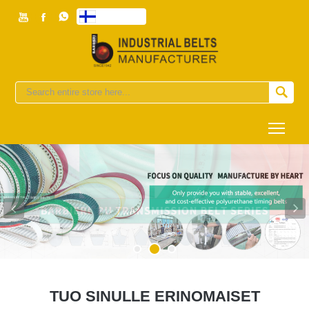



suomen


Togg
TUO SINULLE ERINOMAISET