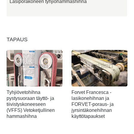
Lasiporakoneen tyhjiöhammashihna
TAPAUS
Tyhjiövetohihna
Forvet Francesca -
pystysuoraan täyttö- ja
lasikonehihnan ja
tiivistyskoneeseen
FORVET-poraus- ja
(VFFS) Vetoketjullinen
jyrsintäkonehihnan
hammashihna
käyttötapaukset