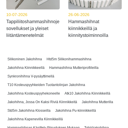
10-07-2026
26-06-2026
Tappiliitoshammashihnojen
Hammashihnat
sovellukset ja yleiset
kiinnikkeillä ja
liitäntämenetelmät
kiinnitystoiminnoilla
Silikoninen Jakohihna
Htd5m Silikonihammashihna
Jakohihna Kiinnikkeellä
Hammashihna Mutteriprofiileilla
Synkronihihna V-pysäyttimellä
T10 Kosteuspyyhkeiden Tuotantolinjan Jakohihna
Jakohihna Kosteuspyyhekoneelle
Atk10 Jakohihna Kiinnikkeillä
Jakohihna, Jossa On Kaksi Riviä Kiinnikkeitä
Jakohihna Mutterilla
Std5m Jakohihna Klosseilla
Jakohihna Pu-kiinnikkeillä
Jakohihna Kapenevilla Kiinnikkeillä
Hammashihnan Käsittely Piirustuksen Mukaan
Tyhjiöjakohihna